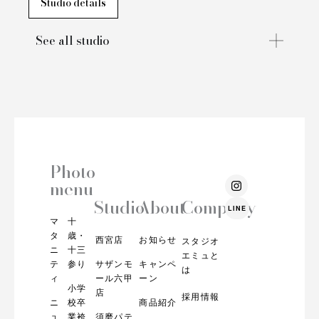
Studio details
See all studio
Photo
I
menu
n
s
Studio
About
Company
LINE
t
マ
十
a
g
タ
歳・
西宮店
お知らせ
スタジオ
r
ニ
十三
エミュと
a
テ
参り
サザンモ
キャンペ
m
は
ィ
ール六甲
ーン
小学
店
採用情報
ニ
校卒
商品紹介
ュ
業袴
須磨パテ