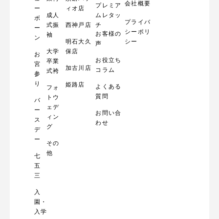
会社概要
プレミア
ー
ィオ店
成人
ムレタッ
ボ
プライバ
式振
西神戸店
チ
ー
シーポリ
お客様の
袖
ン
明石大久
シー
声
大学
保店
お
お役立ち
卒業
宮
加古川店
コラム
式袴
参
り
姫路店
よくある
フォ
質問
トウ
バ
ェデ
ー
お問い合
ィン
ス
わせ
グ
デ
ー
その
他
七
五
三
入
園・
入学