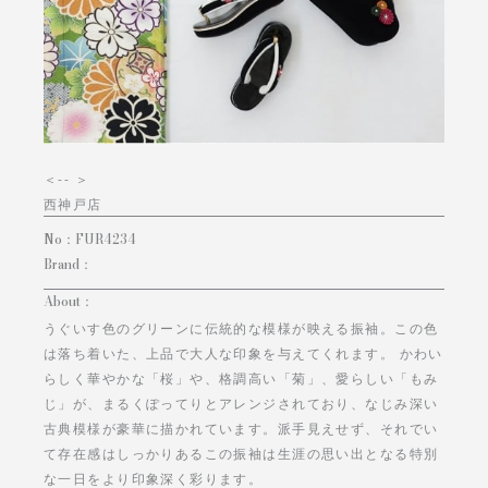
＜
-- ＞
西神戸店
No：
FUR4234
Brand：
About：
うぐいす色のグリーンに伝統的な模様が映える振袖。この色
は落ち着いた、上品で大人な印象を与えてくれます。 かわい
らしく華やかな「桜」や、格調高い「菊」、愛らしい「もみ
じ」が、まるくぽってりとアレンジされており、なじみ深い
古典模様が豪華に描かれています。派手見えせず、それでい
て存在感はしっかりあるこの振袖は生涯の思い出となる特別
な一日をより印象深く彩ります。