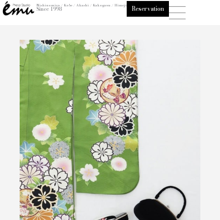
内
Nishinomiya / Kobe / Akashi / Kakogawa / Himeji
Reservation
Since 1998
容
を
ス
キ
ッ
プ