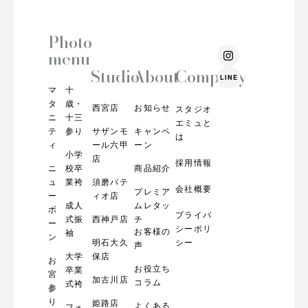
Photo
I
menu
n
s
Studio
About
Company
LINE
t
マ
十
a
g
タ
歳・
西宮店
お知らせ
スタジオ
r
ニ
十三
エミュと
a
テ
参り
サザンモ
キャンペ
m
は
ィ
ール六甲
ーン
小学
店
採用情報
ニ
校卒
商品紹介
ュ
業袴
須磨パテ
会社概要
プレミア
ー
ィオ店
成人
ムレタッ
ボ
プライバ
式振
西神戸店
チ
ー
シーポリ
お客様の
袖
ン
明石大久
シー
声
大学
保店
お
お役立ち
卒業
宮
加古川店
コラム
式袴
参
り
姫路店
よくある
フォ