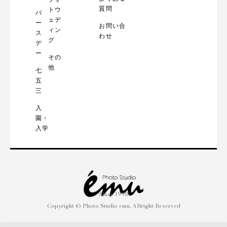
質問
トウ
バ
ェデ
ー
お問い合
ィン
ス
わせ
グ
デ
ー
その
他
七
五
三
入
園・
入学
Since 1998
Copyright © Photo Studio emu. Allright Reserved