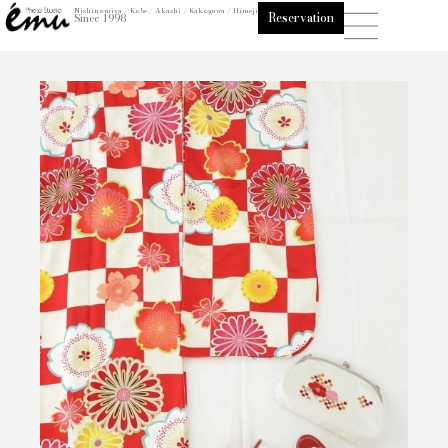
内
Nishinomiya / Kobe / Akashi / Kakogawa / Himeji
Reservation
Since 1998
容
を
ス
キ
ッ
プ