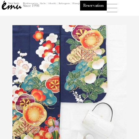
内
Nishinomiya / Kobe / Akashi / Kakogawa / Himeji
Reservation
Since 1998
容
を
ス
キ
ッ
プ