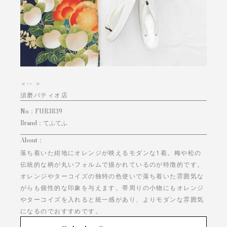
＜
-- ＞
須磨パティオ店
No：
FUR3839
Brand：
てふてふ
About：
落ち着いた紺地にオレンジが映えるモダンな1着。梅や松の
伝統的な柄が丸いフォルムで描かれているのが特徴的です。
オレンジやターコイズの独特の色使いで落ち着いた雰囲気な
がらも個性的な印象を与えます。帯周りの小物にもオレンジ
やターコイズを入れると統一感があり、よりモダンな雰囲気
になるのでおすすめです。