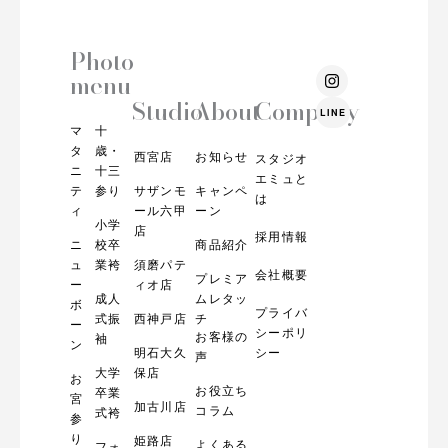
Photo
I
menu
n
s
Studio
About
Company
LINE
t
マ
十
a
g
タ
歳・
西宮店
お知らせ
スタジオ
r
ニ
十三
エミュと
a
テ
参り
サザンモ
キャンペ
m
は
ィ
ール六甲
ーン
小学
店
採用情報
ニ
校卒
商品紹介
ュ
業袴
須磨パテ
会社概要
プレミア
ー
ィオ店
成人
ムレタッ
ボ
プライバ
式振
西神戸店
チ
ー
シーポリ
お客様の
袖
ン
明石大久
シー
声
大学
保店
お
お役立ち
卒業
宮
加古川店
コラム
式袴
参
り
姫路店
よくある
フォ