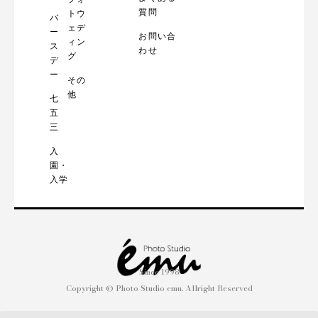
質問
トウ
バ
ェデ
ー
お問い合
ィン
ス
わせ
グ
デ
ー
その
他
七
五
三
入
園・
入学
Since 1998
Copyright © Photo Studio emu. Allright Reserved