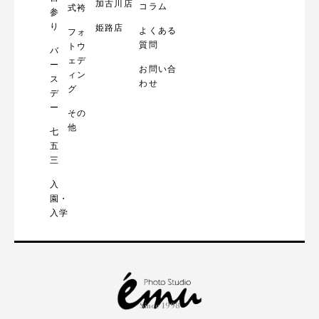
加古川店
コラム
式袴
参
り
姫路店
よくある
フォ
質問
トウ
バ
ェデ
ー
お問い合
ィン
ス
わせ
グ
デ
ー
その
他
七
五
三
入
園・
入学
Since 1998