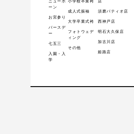
ニューボ
小学校卒業袴
店
ーン
成人式振袖
須磨パティオ店
お宮参り
大学卒業式袴
西神戸店
バースデ
フォトウェデ
明石大久保店
ー
ィング
加古川店
七五三
その他
姫路店
入園・入
学