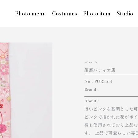
Photo menu
Costumes
Photo item
Studio
＜
-- ＞
須磨パティオ店
No：
FUR3514
Brand：
About：
淡いピンクを基調とした可
ピンクで描かれた花がポ
柄も使用されており上品
す。 上品で可愛らしい雰