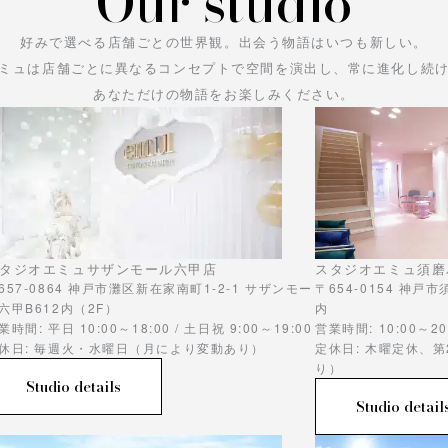
Our studio
好みで選べる店舗ごとの世界観。
出会う物語はいつも新しい。
ミュは店舗ごとに異なるコンセプトで空間を演出し、常に進化し続
あなただけの物語をお楽しみください。
タジオエミュサザンモール六甲店
スタジオエミュ須磨
657-0864 神戸市灘区新在家南町1-2-1 サザンモー
〒654-0154 神戸
六甲B612内（2F）
内
業時間: 平日 10:00～18:00 / 土日祝 9:00～19:00
営業時間: 10:00～20
休日: 毎週火・水曜日（月により変動あり）
定休日: 木曜定休、
り）
Studio details
Studio detail