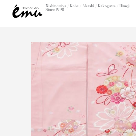
内
Nishinomiya / Kobe / Akashi / Kakogawa / Himeji
Since 1998
容
を
ス
キ
ッ
プ