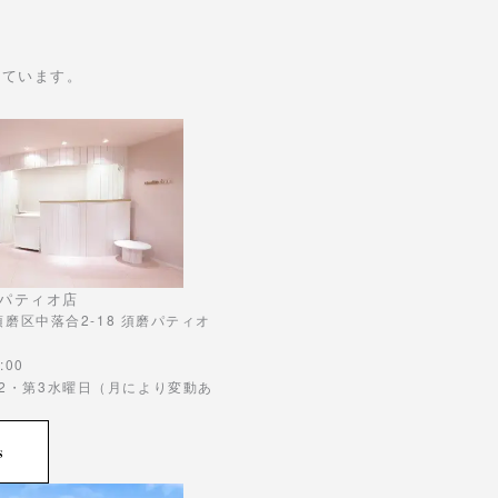
けています。
パティオ店
市須磨区中落合2-18 須磨パティオ
:00
第2・第3水曜日（月により変動あ
s