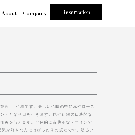
Reservation
About
Company
愛らしい1着です。優しい色味の中に赤やローズ
イントとなり目を引きます。毬や組紐の伝統的な
な印象を与えます。全体的に古典的なデザインで
囲気が好きな方にはぴったりの振袖です。明るい