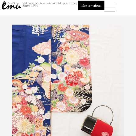
内
Nishinomiya / Kobe / Akashi / Kakogawa / Himeji
Reservation
Since 1998
容
を
ス
キ
ッ
プ