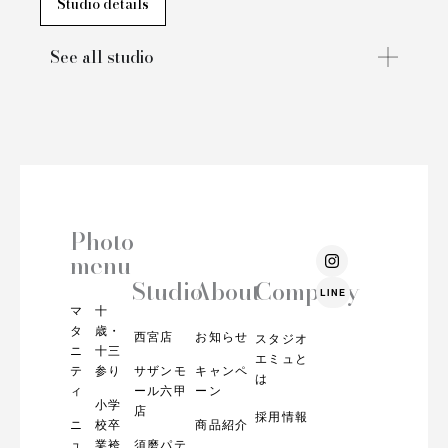
Studio details
See all studio
Photo
I
menu
n
s
Studio
About
Company
LINE
t
マ
十
a
g
タ
歳・
西宮店
お知らせ
スタジオ
r
ニ
十三
エミュと
a
テ
参り
サザンモ
キャンペ
m
は
ィ
ール六甲
ーン
小学
店
採用情報
ニ
校卒
商品紹介
ュ
業袴
須磨パテ