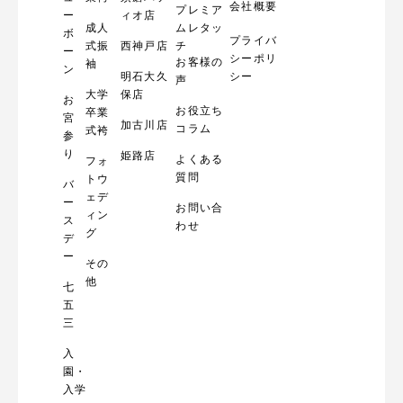
会社概要
プレミア
ー
ィオ店
成人
ムレタッ
ボ
プライバ
式振
西神戸店
チ
ー
シーポリ
お客様の
袖
ン
明石大久
シー
声
大学
保店
お
お役立ち
卒業
宮
加古川店
コラム
式袴
参
り
姫路店
よくある
フォ
質問
トウ
バ
ェデ
ー
お問い合
ィン
ス
わせ
グ
デ
ー
その
他
七
五
三
入
園・
入学