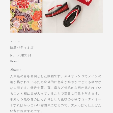
＜
-- ＞
須磨パティオ店
No：
FUR3534
Brand：
About：
人気色の青を基調とした振袖です。赤やオレンジでメインの
柄が描かれているため全体的に色味が鮮やかでとても華やか
な１着です。牡丹や菊、藤、扇など伝統的な柄が施されてい
ることと裾に黒が入っていることで高貴な印象を与えます。
帯周りを黒や赤のはっきりとした色味の小物でコーディネー
トすればかっこいい雰囲気になるので、大人っぽく仕上げた
い方におすすめです。