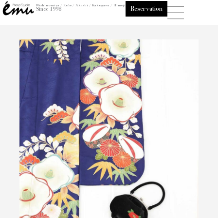
内
Nishinomiya / Kobe / Akashi / Kakogawa / Himeji
Reservation
Since 1998
容
を
ス
キ
ッ
プ