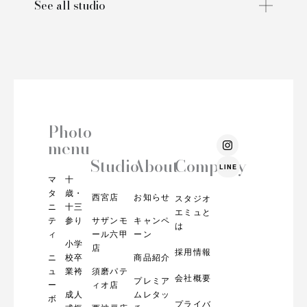
See all studio
Photo
I
menu
n
s
Studio
About
Company
LINE
t
マ
十
a
g
タ
歳・
西宮店
お知らせ
スタジオ
r
ニ
十三
エミュと
a
テ
参り
サザンモ
キャンペ
m
は
ィ
ール六甲
ーン
小学
店
採用情報
ニ
校卒
商品紹介
ュ
業袴
須磨パテ
会社概要
プレミア
ー
ィオ店
成人
ムレタッ
ボ
プライバ