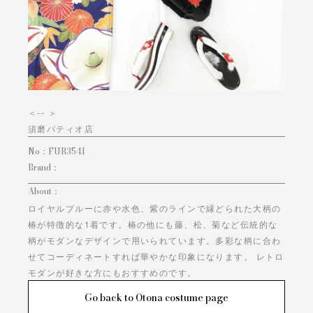
＜
-- ＞
須磨パティオ店
No：
FUR3541
Brand：
About：
ロイヤルブルーに赤や水色、紫のラインで縁どられた大柄の
椿が特徴的な1着です。椿の他にも藤、松、菊など伝統的な
柄がモダンなデザインで用いられています。多彩な柄に合わ
せてコーディネートすれば華やかな印象になります。 レトロ
モダンが好きな方にもおすすめのです。
Go back to Otona costume page