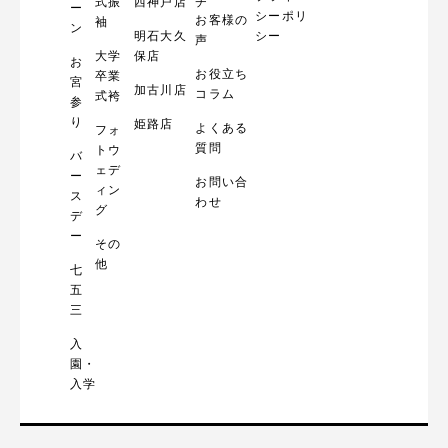
式振
西神戸店
チ
ー
シーポリ
お客様の
袖
ン
明石大久
シー
声
大学
保店
お
お役立ち
卒業
宮
加古川店
コラム
式袴
参
り
姫路店
よくある
フォ
質問
トウ
バ
ェデ
ー
お問い合
ィン
ス
わせ
グ
デ
ー
その
他
七
五
三
入
園・
入学