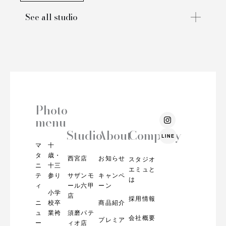
See all studio
Photo
I
menu
n
s
Studio
About
Company
LINE
t
マ
十
a
g
タ
歳・
西宮店
お知らせ
スタジオ
r
ニ
十三
エミュと
a
テ
参り
サザンモ
キャンペ
m
は
ィ
ール六甲
ーン
小学
店
採用情報
ニ
校卒
商品紹介
ュ
業袴
須磨パテ
会社概要
プレミア
ー
ィオ店