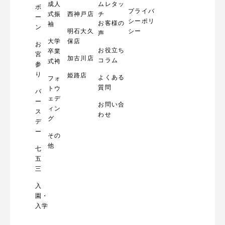
成人
ムレタッ
ボ
プライバ
式振
西神戸店
チ
ー
シーポリ
お客様の
袖
ン
明石大久
シー
声
大学
保店
お
お役立ち
卒業
宮
加古川店
コラム
式袴
参
り
姫路店
よくある
フォ
質問
トウ
バ
ェデ
ー
お問い合
ィン
ス
わせ
グ
デ
ー
その
他
七
五
三
入
園・
入学