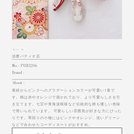
＜
-- ＞
須磨パティオ店
No：
FUR3206
Brand：
About：
黄緑からピンクへのグラデーションカラーが可愛い1着で
す。柄は赤やオレンジで描かれており、より可愛らしさを引
き立てます。七宝や青海波模様など伝統的な柄も優しい色味
で用いられています。 可愛らしい雰囲気が好きな方にぴった
りです。帯回りの小物にはピンクやオレンジ、淡いグリーン
などで合わせたコーディネートがおすすめ。