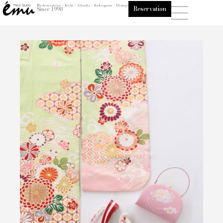
内
Nishinomiya / Kobe / Akashi / Kakogawa / Himeji
Reservation
Since 1998
容
を
ス
キ
ッ
プ