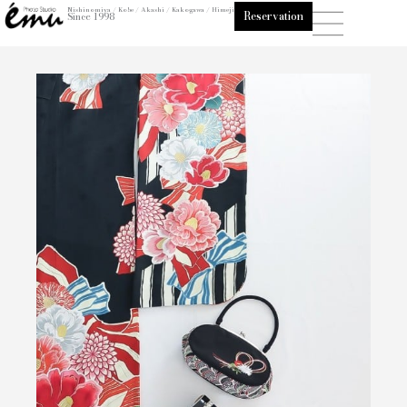
内
Nishinomiya / Kobe / Akashi / Kakogawa / Himeji
Reservation
Since 1998
容
を
ス
キ
ッ
プ