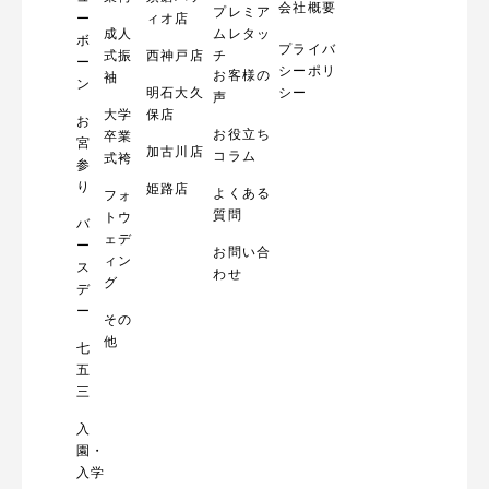
会社概要
プレミア
ー
ィオ店
成人
ムレタッ
ボ
プライバ
式振
西神戸店
チ
ー
シーポリ
お客様の
袖
ン
明石大久
シー
声
大学
保店
お
お役立ち
卒業
宮
加古川店
コラム
式袴
参
り
姫路店
よくある
フォ
質問
トウ
バ
ェデ
ー
お問い合
ィン
ス
わせ
グ
デ
ー
その
他
七
五
三
入
園・
入学