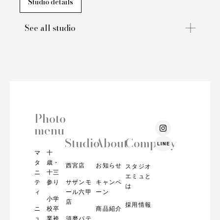
Studio details
See all studio
Photo
I
menu
n
s
Studio
About
Company
LINE
t
マ
十
a
g
タ
歳・
西宮店
お知らせ
スタジオ
r
ニ
十三
エミュと
a
テ
参り
サザンモ
キャンペ
m
は
ィ
ール六甲
ーン
小学
店
採用情報
ニ
校卒
商品紹介
ュ
業袴
須磨パテ