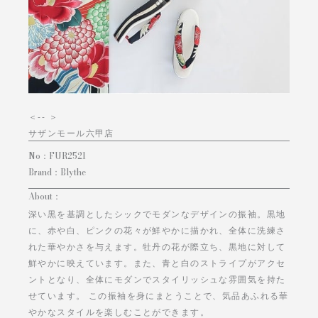
＜
-- ＞
サザンモール六甲店
No：
FUR2521
Brand：
Blythe
About：
深い黒を基調としたシックでモダンなデザインの振袖。黒地
に、赤や白、ピンクの花々が鮮やかに描かれ、全体に洗練さ
れた華やかさを与えます。牡丹の花が際立ち、黒地に対して
鮮やかに映えています。また、青と白のストライプがアクセ
ントとなり、全体にモダンでスタイリッシュな雰囲気を持た
せています。 この振袖を身にまとうことで、気品あふれる華
やかなスタイルを楽しむことができます。