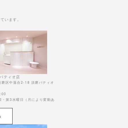
けています。
パティオ店
市須磨区中落合2-18 須磨パティオ
:00
第2・第3水曜日（月により変動あ
s