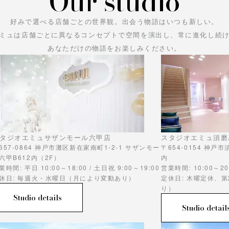
Our studio
好みで選べる店舗ごとの世界観。
出会う物語はいつも新しい。
ミュは店舗ごとに異なるコンセプトで空間を演出し、常に進化し続
あなただけの物語をお楽しみください。
タジオエミュサザンモール六甲店
スタジオエミュ須磨
657-0864 神戸市灘区新在家南町1-2-1 サザンモー
〒654-0154 神戸
六甲B612内（2F）
内
業時間: 平日 10:00～18:00 / 土日祝 9:00～19:00
営業時間: 10:00～20
休日: 毎週火・水曜日（月により変動あり）
定休日: 木曜定休、
り）
Studio details
Studio detail