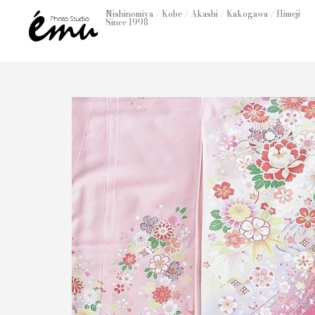
内
Nishinomiya / Kobe / Akashi / Kakogawa / Himeji
Since 1998
容
を
ス
キ
ッ
プ