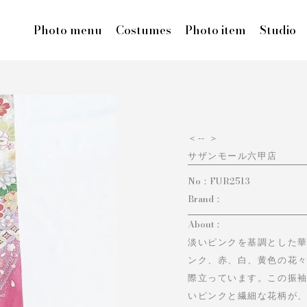
Photo menu
Costumes
Photo item
Studio
＜
-- ＞
サザンモール六甲店
No：
FUR2513
Brand：
About：
淡いピンクを基調とした
ンク、赤、白、黄色の花
際立っています。この振
いピンクと繊細な花柄が、