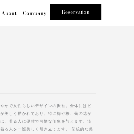
Reservation
About
Company
華やかで女性らしいデザインの振袖。全体にはピ
々が美しく描かれており、特に梅や桜、菊の花が
袖は、着る人に優雅で可憐な印象を与えます。淡
着る人を一際美しく引き立てます。 伝統的な美