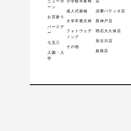
ニューボ
小学校卒業袴
店
ーン
成人式振袖
須磨パティオ店
お宮参り
大学卒業式袴
西神戸店
バースデ
フォトウェデ
明石大久保店
ー
ィング
加古川店
七五三
その他
姫路店
入園・入
学