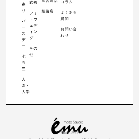
加古川店
コラム
式袴
参
り
姫路店
よくある
フォ
質問
トウ
バ
ェデ
ー
お問い合
ィン
ス
わせ
グ
デ
ー
その
他
七
五
三
入
園・
入学
Since 1998