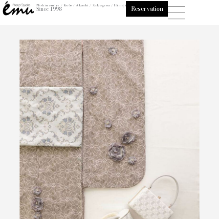
内
Nishinomiya / Kobe / Akashi / Kakogawa / Himeji
Reservation
Since 1998
容
を
ス
キ
ッ
プ