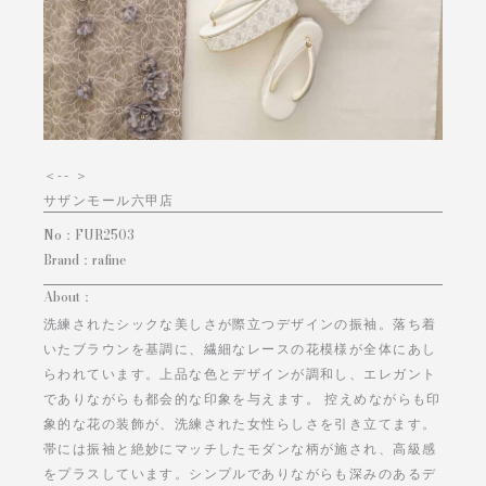
＜
-- ＞
サザンモール六甲店
No：
FUR2503
Brand：
rafine
About：
洗練されたシックな美しさが際立つデザインの振袖。落ち着
いたブラウンを基調に、繊細なレースの花模様が全体にあし
らわれています。上品な色とデザインが調和し、エレガント
でありながらも都会的な印象を与えます。 控えめながらも印
象的な花の装飾が、洗練された女性らしさを引き立てます。
帯には振袖と絶妙にマッチしたモダンな柄が施され、高級感
をプラスしています。シンプルでありながらも深みのあるデ