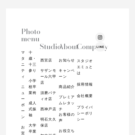
Photo
I
menu
n
s
Studio
About
Company
LINE
t
マ
十
a
g
タ
歳・
西宮店
お知らせ
スタジオ
r
ニ
十三
エミュと
a
テ
参り
サザンモ
キャンペ
m
は
ィ
ール六甲
ーン
小学
店
採用情報
ニ
校卒
商品紹介
ュ
業袴
須磨パテ
会社概要
プレミア
ー
ィオ店
成人
ムレタッ
ボ
プライバ
式振
西神戸店
チ
ー
シーポリ
お客様の
袖
ン
明石大久
シー
声
大学
保店
お
お役立ち
卒業
宮