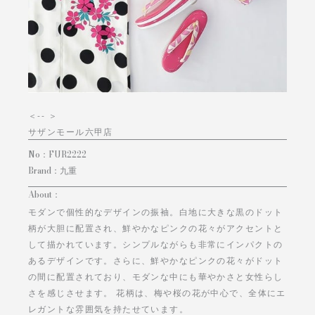
＜
-- ＞
サザンモール六甲店
No：
FUR2222
Brand：
九重
About：
モダンで個性的なデザインの振袖。白地に大きな黒のドット
柄が大胆に配置され、鮮やかなピンクの花々がアクセントと
して描かれています。シンプルながらも非常にインパクトの
あるデザインです。さらに、鮮やかなピンクの花々がドット
の間に配置されており、モダンな中にも華やかさと女性らし
さを感じさせます。 花柄は、梅や桜の花が中心で、全体にエ
レガントな雰囲気を持たせています。