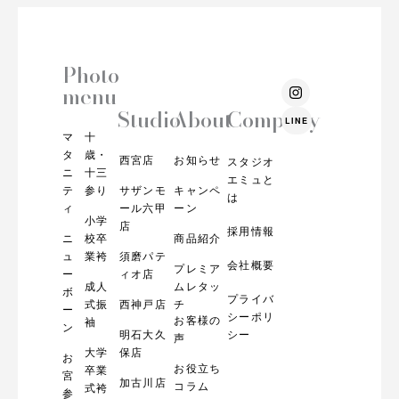
Photo
I
menu
n
s
Studio
About
Company
LINE
t
マ
十
a
g
タ
歳・
西宮店
お知らせ
スタジオ
r
ニ
十三
エミュと
a
テ
参り
サザンモ
キャンペ
m
は
ィ
ール六甲
ーン
小学
店
採用情報
ニ
校卒
商品紹介
ュ
業袴
須磨パテ
会社概要
プレミア
ー
ィオ店
成人
ムレタッ
ボ
プライバ
式振
西神戸店
チ
ー
シーポリ
お客様の
袖
ン
明石大久
シー
声
大学
保店
お
お役立ち
卒業
宮
加古川店
コラム
式袴
参