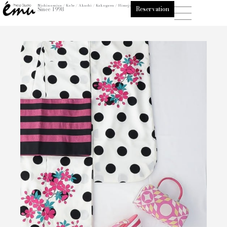
内
Nishinomiya / Kobe / Akashi / Kakogawa / Himeji
Reservation
Since 1998
容
を
ス
キ
ッ
プ