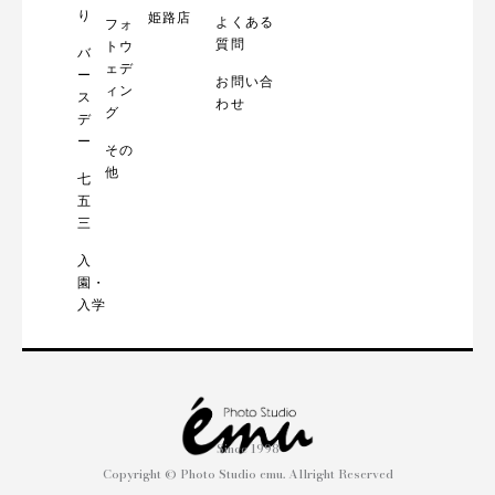
り
姫路店
よくある
フォ
質問
トウ
バ
ェデ
ー
お問い合
ィン
ス
わせ
グ
デ
ー
その
他
七
五
三
入
園・
入学
Since 1998
Copyright © Photo Studio emu. Allright Reserved