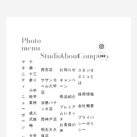
Photo
I
menu
n
s
Studio
About
Company
LINE
t
マ
十
a
g
タ
歳・
西宮店
お知らせ
スタジオ
r
ニ
十三
エミュと
a
テ
参り
サザンモ
キャンペ
m
は
ィ
ール六甲
ーン
小学
店
採用情報
ニ
校卒
商品紹介
ュ
業袴
須磨パテ
会社概要
プレミア
ー
ィオ店
成人
ムレタッ
ボ
プライバ
式振
西神戸店
チ
ー
シーポリ
お客様の
袖
ン
明石大久
シー
声
大学
保店