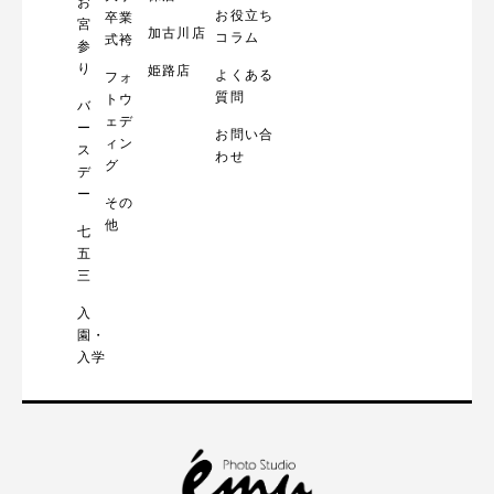
お
お役立ち
卒業
宮
加古川店
コラム
式袴
参
り
姫路店
よくある
フォ
質問
トウ
バ
ェデ
ー
お問い合
ィン
ス
わせ
グ
デ
ー
その
他
七
五
三
入
園・
入学