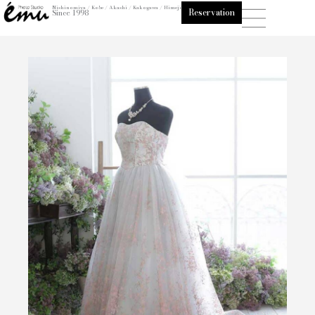
内
Nishinomiya / Kobe / Akashi / Kakogawa / Himeji
Reservation
Since 1998
容
を
ス
キ
ッ
プ