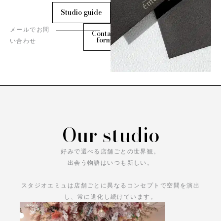
Studio guide
メールでお問
Contact
form
い合わせ
Our studio
好みで選べる店舗ごとの世界観。
出会う物語はいつも新しい。
スタジオエミュは店舗ごとに異なるコンセプトで空間を演出
し、常に進化し続けています。
あなただけの物語をお楽しみください。