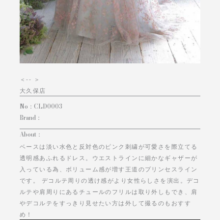
＜
-- ＞
大久保店
No：
CLD0003
Brand：
About：
ベースは淡い水色と反対色のピンク刺繍が可愛さを際立てる
透明感あふれるドレス。ウエストラインに細かなギャザーが
入っている為、ボリューム感が増す王道のプリンセスライン
です。 デコルテ周りの透け感がより女性らしさを演出。デコ
ルテや肩周りにあるチュールのフリルは取り外しもでき、肩
やデコルテをすっきり見せたい方は外して撮るのもおすす
め！