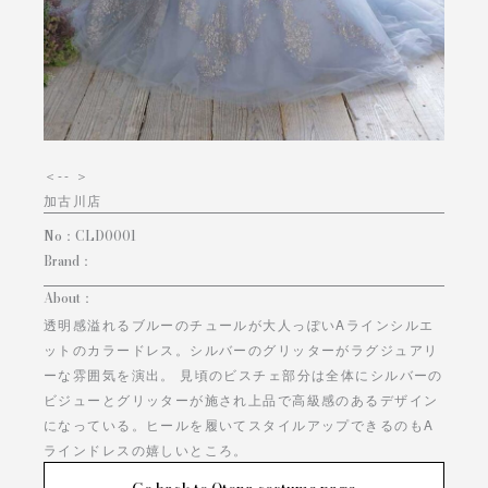
＜
-- ＞
加古川店
No：
CLD0001
Brand：
About：
透明感溢れるブルーのチュールが大人っぽいAラインシルエ
ットのカラードレス。シルバーのグリッターがラグジュアリ
ーな雰囲気を演出。 見頃のビスチェ部分は全体にシルバーの
ビジューとグリッターが施され上品で高級感のあるデザイン
になっている。ヒールを履いてスタイルアップできるのもA
ラインドレスの嬉しいところ。