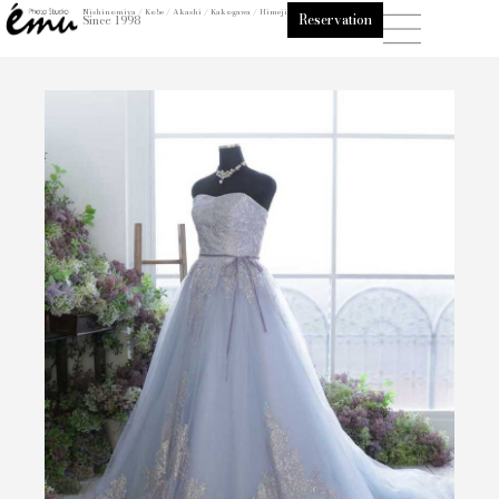
内
Nishinomiya / Kobe / Akashi / Kakogawa / Himeji
Reservation
Since 1998
容
を
ス
キ
ッ
プ