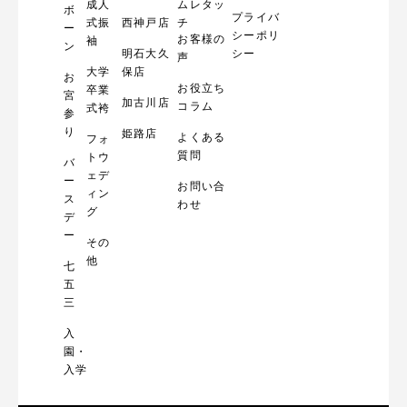
成人
ムレタッ
ボ
プライバ
式振
西神戸店
チ
ー
シーポリ
お客様の
袖
ン
明石大久
シー
声
大学
保店
お
お役立ち
卒業
宮
加古川店
コラム
式袴
参
り
姫路店
よくある
フォ
質問
トウ
バ
ェデ
ー
お問い合
ィン
ス
わせ
グ
デ
ー
その
他
七
五
三
入
園・
入学