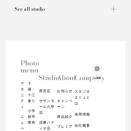
See all studio
Photo
I
menu
n
s
Studio
About
Company
LINE
t
マ
十
a
g
タ
歳・
西宮店
お知らせ
スタジオ
r
ニ
十三
エミュと
a
テ
参り
サザンモ
キャンペ
m
は
ィ
ール六甲
ーン
小学
店
採用情報
ニ
校卒
商品紹介
ュ
業袴
須磨パテ
会社概要
プレミア
ー
ィオ店