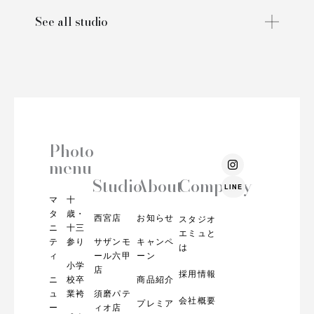
See all studio
Photo
I
menu
n
s
Studio
About
Company
LINE
t
マ
十
a
g
タ
歳・
西宮店
お知らせ
スタジオ
r
ニ
十三
エミュと
a
テ
参り
サザンモ
キャンペ
m
は
ィ
ール六甲
ーン
小学
店
採用情報
ニ
校卒
商品紹介
ュ
業袴
須磨パテ
会社概要
プレミア
ー
ィオ店