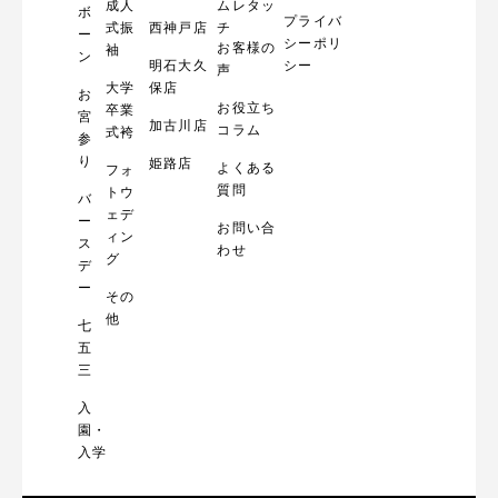
成人
ムレタッ
ボ
プライバ
式振
西神戸店
チ
ー
シーポリ
お客様の
袖
ン
明石大久
シー
声
大学
保店
お
お役立ち
卒業
宮
加古川店
コラム
式袴
参
り
姫路店
よくある
フォ
質問
トウ
バ
ェデ
ー
お問い合
ィン
ス
わせ
グ
デ
ー
その
他
七
五
三
入
園・
入学