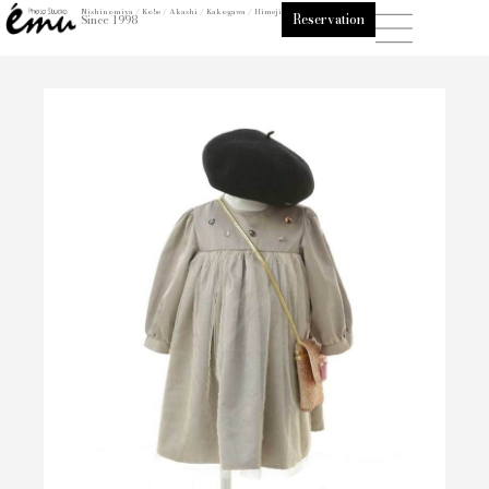
内
Nishinomiya / Kobe / Akashi / Kakogawa / Himeji
Reservation
Since 1998
容
を
ス
キ
ッ
プ