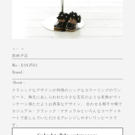
＜
-- ＞
西神戸店
No：
BAS4503
Brand：
About：
クラシックなデザインが特徴のシックなカラーリングのワン
ピース。胸元にあしらわれた小さな宝石のような装飾がヴィ
ンテージ感ただようお洒落なデザイン。 合わせる帽子や靴で
カジュアル・クラシック・ナチュラルといろんなコーディネ
ートで楽しんでいただけるアレンジしやすいワンピースで
す。