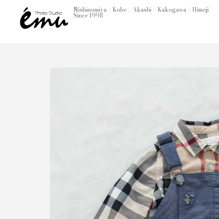
内
Nishinomiya / Kobe / Akashi / Kakogawa / Himeji
Since 1998
容
を
ス
キ
ッ
プ