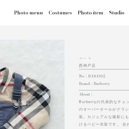
Photo menu
Costumes
Photo item
Studio
＜
-- ＞
西神戸店
No：
BAS4302
Brand：
Burberry
About：
Burberryの代表的な
のオーバーオールがクラ
装。カジュアルな撮影に
けるベビー衣装です。 合