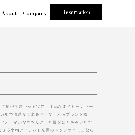
Reservation
About
Company
チェック柄が可愛いシャツに、上品なネイビーカラー
シカルで清楚な印象を与えてくれるブランド衣
もフォーマルなきちんとした撮影にもお召いただ
わせる小物アイテムも充実のスタジオエミュなら