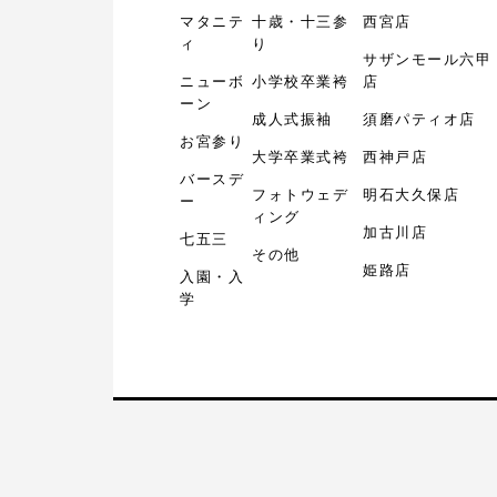
マタニテ
十歳・十三参
西宮店
ィ
り
サザンモール六甲
ニューボ
小学校卒業袴
店
ーン
成人式振袖
須磨パティオ店
お宮参り
大学卒業式袴
西神戸店
バースデ
フォトウェデ
明石大久保店
ー
ィング
加古川店
七五三
その他
姫路店
入園・入
学