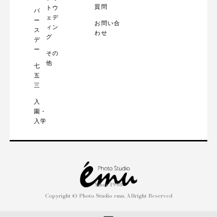
質問
トウ
バ
ェデ
ー
お問い合
ィン
ス
わせ
グ
デ
ー
その
他
七
五
三
入
園・
入学
Since 1998
Copyright © Photo Studio emu. Allright Reserved