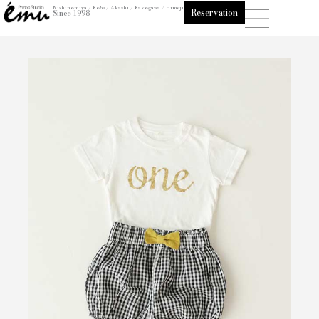
内
Nishinomiya / Kobe / Akashi / Kakogawa / Himeji
Reservation
Since 1998
容
を
ス
キ
ッ
プ