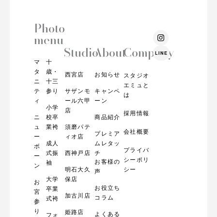
Photo
I
menu
n
s
Studio
About
Company
LINE
t
マ
十
a
g
タ
歳・
西宮店
お知らせ
スタジオ
r
ニ
十三
エミュと
a
テ
参り
サザンモ
キャンペ
m
は
ィ
ール六甲
ーン
小学
店
採用情報
ニ
校卒
商品紹介
ュ
業袴
須磨パテ
会社概要
プレミア
ー
ィオ店
成人
ムレタッ
ボ
プライバ
式振
西神戸店
チ
ー
シーポリ
お客様の
袖
ン
明石大久
シー
声
大学
保店
お
お役立ち
卒業
宮
加古川店
コラム
式袴
参
り
姫路店
よくある
フォ