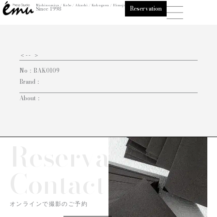
内
Nishinomiya / Kobe / Akashi / Kakogawa / Himeji
Reservation
Since 1998
容
を
ス
キ
＜
-- ＞
ッ
No：
BAK0109
プ
Brand：
About：
Reservation/
Contact
オンラインで撮影のご予約