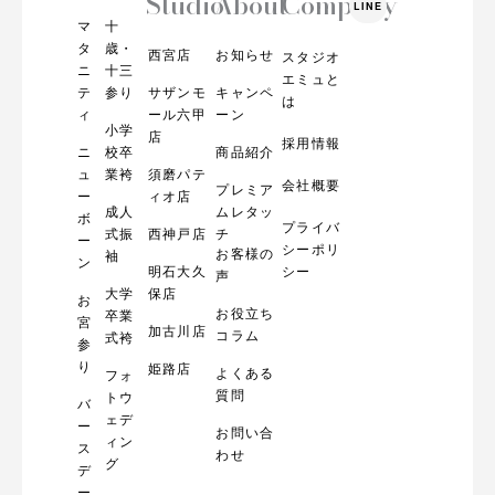
Studio
About
Company
LINE
t
マ
十
a
g
タ
歳・
西宮店
お知らせ
スタジオ
r
ニ
十三
エミュと
a
テ
参り
サザンモ
キャンペ
m
は
ィ
ール六甲
ーン
小学
店
採用情報
ニ
校卒
商品紹介
ュ
業袴
須磨パテ
会社概要
プレミア
ー
ィオ店
成人
ムレタッ
ボ
プライバ
式振
西神戸店
チ
ー
シーポリ
お客様の
袖
ン
明石大久
シー
声
大学
保店
お
お役立ち
卒業
宮
加古川店
コラム
式袴
参
り
姫路店
よくある
フォ
質問
トウ
バ
ェデ
ー
お問い合
ィン
ス
わせ
グ
デ
ー