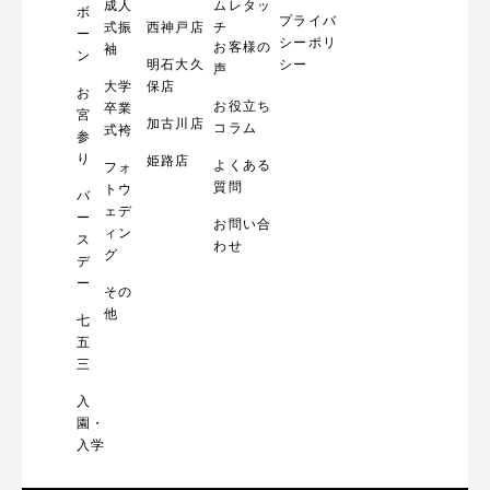
成人
ムレタッ
ボ
プライバ
式振
西神戸店
チ
ー
シーポリ
お客様の
袖
ン
明石大久
シー
声
大学
保店
お
お役立ち
卒業
宮
加古川店
コラム
式袴
参
り
姫路店
よくある
フォ
質問
トウ
バ
ェデ
ー
お問い合
ィン
ス
わせ
グ
デ
ー
その
他
七
五
三
入
園・
入学