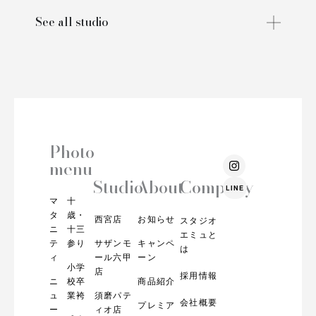
See all studio
Photo
I
menu
n
s
Studio
About
Company
LINE
t
マ
十
a
g
タ
歳・
西宮店
お知らせ
スタジオ
r
ニ
十三
エミュと
a
テ
参り
サザンモ
キャンペ
m
は
ィ
ール六甲
ーン
小学
店
採用情報
ニ
校卒
商品紹介
ュ
業袴
須磨パテ
会社概要
プレミア
ー
ィオ店