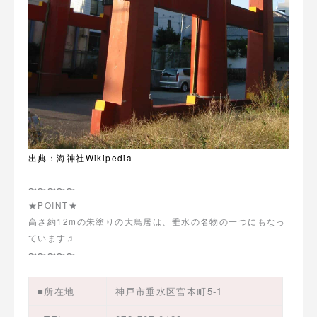
出典：海神社Wikipedia
〜〜〜〜〜
★POINT★
高さ約12mの朱塗りの大鳥居は、垂水の名物の一つにもなっ
ています♫
〜〜〜〜〜
■所在地
神戸市垂水区宮本町5-1