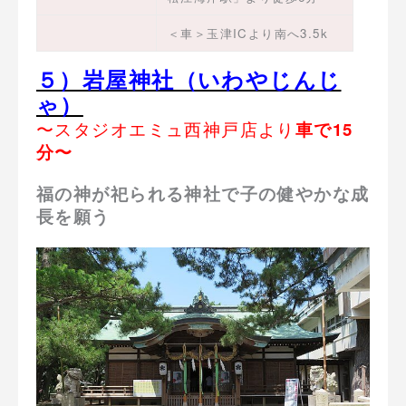
＜車＞玉津ICより南へ3.5k
５）岩屋神社（いわやじんじ
ゃ）
〜スタジオエミュ西神戸店より
車で15
分〜
福の神が祀られる神社で子の健やかな成
長を願う