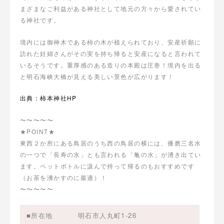
まざまなご利益がある神社として地元の方々から愛されてい
る神社です。
境内には御神木である柿の木が植えられており、安産祈願に
訪れた妊婦さんがその実を持ち帰ると安産になると言われて
いるそうです。重厚感のある造りの本殿は圧巻！境内を出る
と明石海峡大橋が見える美しい景色が広がります！
出典：柿本神社HP
〜〜〜〜〜
★POINT★
東西２か所にある鳥居のうち西の鳥居の横には、播磨三名水
の一つで「長寿の水」とも言われる「亀の水」が湧き出てい
ます。ペットボトルに汲んで持って帰るのもおすすめです
（お茶を沸かすのに最適）！
〜〜〜〜〜
■所在地
明石市人丸町1-26