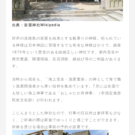
出典：岩屋神社Wikipedia
対岸の淡路島の岩屋を由来とする船乗りの神様。祀られてい
る神様は日本神話に登場するでも有名な神様ばかりで、鎮座
1870年という歴史のある由緒正しい神社です。家内安全や
商売繁盛、開運招福、災厄消除、縁結び等のご利益がありま
す。
当時から現在も、「海上安全・漁業繁栄」の神として海で働
く漁業関係者から厚い信仰を集めています。7月には全国で
も珍しい海上神事である「おしゃたか舟神事」（市指定無形
民俗文化財）が行われます。
こじんまりとした神社なので、行事の日以外は参拝客も少な
く、ご祈祷の際は家族でゆっくりと過ごすことができます。
祈祷を受ける場合は事前の予約が必要です。