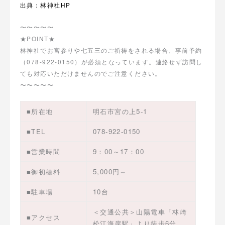
出典：林神社HP
〜〜〜〜〜
★POINT★
林神社でお宮参りや七五三のご祈祷をされる場合、事前予約
（078-922-0150）が必須となっています。連絡せず訪問し
ても対応いただけませんのでご注意ください。
〜〜〜〜〜
■所在地
明石市宮の上5-1
■TEL
078-922-0150
■営業時間
9：00～17：00
■御初穂料
5,000円～
■駐車場
10台
＜交通公共＞山陽電車「林崎
■アクセス
松江海岸駅」より徒歩6分