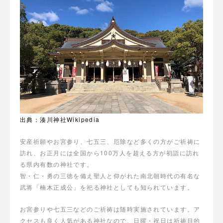
出典：湊川神社Wikipedia
安産祈願やお宮参り、七五三、厄除など多くの方がご祈祷に
訪れ、お正月には全国から100万人を超える方が初詣に訪れ
る県内有数の神社です。
智・仁・勇の三徳を備え聖人と仰がれた南北朝時代の有名な
武将「楠木正成公」を祀る神社としても知られています。
お宮参りや七五三などのご祈祷は随時実施されています。ア
クセスも良く人気がある神社なので、日曜・祝日は祈祷目的