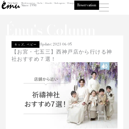
内
Nishinomiya / Kobe / Akashi / Kakogawa / Himeji
Reservation
Since 1998
容
を
Ému's Column
ス
キ
ッ
プ
Update:
2023-06-05
キッズ
,
ベビー
【お宮・七五三】西神戸店から行ける神
社おすすめ７選！