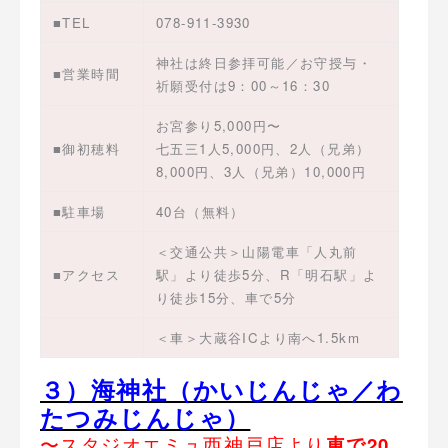
■TEL
078-911-3930
神社は終日参拝可能／お守授与・
■営業時間
祈願受付は9：00～16：30
お宮参り5,000円〜
■御初穂料
七五三1人5,000円、2人（兄弟）
8,000円、3人（兄弟）10,000円
■駐車場
40台（無料）
＜交通公共＞山陽電車「人丸前
■アクセス
駅」より徒歩5分、R「明石駅」よ
り徒歩15分、車で5分
＜車＞大蔵谷ICより南へ1.5km
３）海神社（かいじんじゃ／わ
たつみじんじゃ）
〜スタジオエミュ西神戸店より
車で20