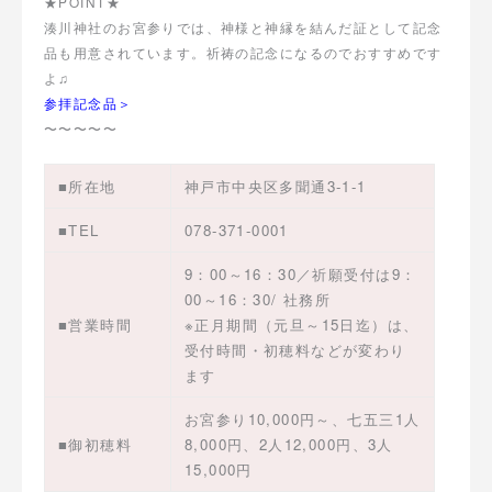
★POINT★
湊川神社のお宮参りでは、神様と神縁を結んだ証として記念
品も用意されています。祈祷の記念になるのでおすすめです
よ♫
参拝記念品＞
〜〜〜〜〜
■所在地
神戸市中央区多聞通3-1-1
■TEL
078-371-0001
9：00～16：30／祈願受付は9：
00～16：30/ 社務所
■営業時間
※正月期間（元旦～15日迄）は、
受付時間・初穂料などが変わり
ます
お宮参り10,000円～、七五三1人
■御初穂料
8,000円、2人12,000円、3人
15,000円