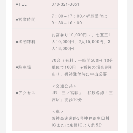
■TEL
078-321-3851
7：00～17：00／祈願受付は
■営業時間
9：30～16：00
お宮参り10,000円～、七五三1
■御初穂料
人10,000円、2人15,000円、3
人18,000円
70台（有料：一時間500円 10分
■駐車場
単位で100円 ※祈祷の場合割引
あり、祈祷受付時に申出必要
＜交通公共＞
■アクセス
JR「三ノ宮駅」、私鉄各線「三
宮駅」徒歩10分
＜車＞
阪神高速道路3号神戸線生田川
ICまたは京橋ICより約5分