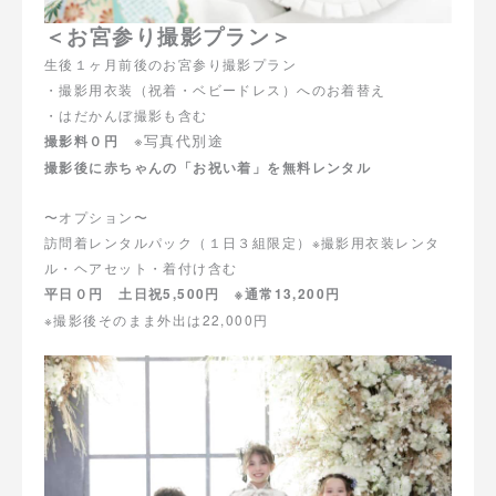
＜お宮参り撮影プラン＞
生後１ヶ月前後のお宮参り撮影プラン
・撮影用衣装（祝着・ベビードレス）へのお着替え
・はだかんぼ撮影も含む
※写真代別途
撮影料０円
撮影後に赤ちゃんの「お祝い着」を無料レンタル
〜オプション〜
訪問着レンタルパック（１日３組限定）※撮影用衣装レンタ
ル・ヘアセット・着付け含む
平日０円 土日祝5,500円 ※通常13,200円
※撮影後そのまま外出は22,000円