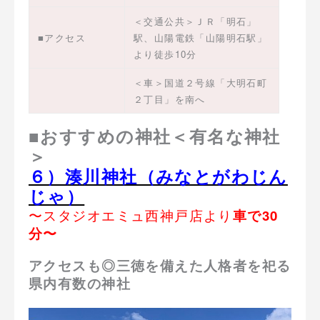
＜交通公共＞ＪＲ「明石」
■アクセス
駅、山陽電鉄「山陽明石駅」
より徒歩10分
＜車＞国道２号線「大明石町
２丁目」を南へ
■おすすめの神社＜有名な神社
＞
６）湊川神社（みなとがわじん
じゃ）
〜スタジオエミュ西神戸店より
車で30
分〜
アクセスも◎三徳を備えた人格者を祀る
県内有数の神社