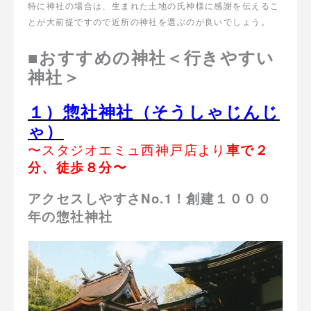
特に神社の場合は、生まれた土地の氏神様に感謝を伝えるこ
とが大前提ですので近所の神社を選ぶのが良いでしょう。
■おすすめの神社＜行きやすい
神社＞
１）惣社神社（そうしゃじんじ
ゃ）
〜スタジオエミュ西神戸店より
車で２
分、徒歩８分〜
アクセスしやすさNo.1！創建１０００
年の惣社神社