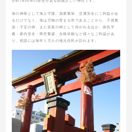
が約1800年の歴史がある由緒正しい神社です。
海の神様として海上守護、漁業繁栄、交通安全にご利益があ
るだけでなく、海は万物の育まる所であることから、子孫繁
栄・子宝の神、また安産の神として仰がれるほか、病気平
癒・家内安全・商売繁盛、合格祈願など様々なご利益があ
り、初詣には毎年１万人の地元住民が訪れます。