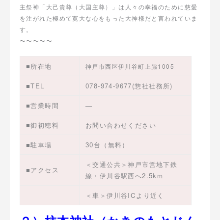
主祭神「大己貴尊（大国主尊）」は人々の幸福のために慈愛
を注がれた極めて寛大な心をもった大神様だと言われていま
す。
〜〜〜〜〜
■所在地
神戸市西区伊川谷町上脇1005
■TEL
078-974-9677(惣社社務所)
■営業時間
―
■御初穂料
お問い合わせください
■駐車場
30台（無料）
＜交通公共＞神戸市営地下鉄
■アクセス
線・伊川谷駅西へ2.5km
＜車＞伊川谷ICより近く