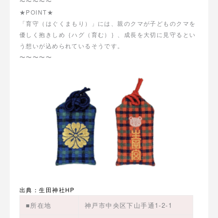
〜〜〜〜〜
★POINT★
「育守（はぐくまもり）」には、親のクマが子どものクマを
優しく抱きしめ｛ハグ（育む）｝、成長を大切に見守るとい
う想いが込められているそうです。
〜〜〜〜〜
出典：生田神社HP
■所在地
神戸市中央区下山手通1-2-1