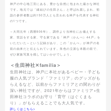
神戸の中心地三宮にある、豊かな自然に包まれた厳かな神社
です。地元では「縁結びの生田さん」と呼ばれ親しまれ、初
詣の参拝者数は約150万人とも言われる神戸を代表する神社
の1つです。
～大同元年（西暦806年）、調停より当神社にお備えする
家、世話をする家、守る家である「神戸（かんべ）44戸」を
いただいた～という記録があり、この「かんべ」が神戸の名
前の由来だと伝えられています。朱色の立派な本殿の前で、
ぜひ家族写真を残してはいかがでしょう。
＜生田神社✕familia＞
生田神社は、神戸に本社があるベビー・子ども
服の人気ブランド「ファミリア」のグッズがも
らえるなど、以前からファミリアとの関わりが
深い神社ですが、2021年からはファミリア×生
田神社コラボのお守り「育守（はぐくまも
り）」がもらえることでも大人気です。
詳しくはこちら>