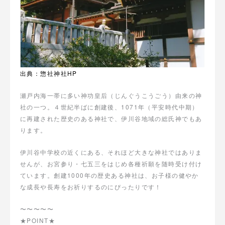
出典：惣社神社HP
瀬戸内海一帯に多い神功皇后（じんぐうこうごう）由来の神
社の一つ。４世紀半ばに創建後、1071年（平安時代中期）
に再建された歴史のある神社で、伊川谷地域の総氏神でもあ
ります。
伊川谷中学校の近くにある、それほど大きな神社ではありま
せんが、お宮参り・七五三をはじめ各種祈願を随時受け付け
ています。創建1000年の歴史ある神社は、お子様の健やか
な成長や長寿をお祈りするのにぴったりです！
〜〜〜〜〜
★POINT★