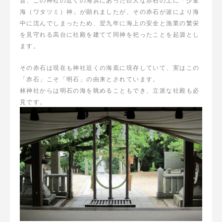
海（ワタツミ）神」が顕れましたが、その赤石が波により海
中に沈んでしまったため、翌九年に海上の安全と漁業の繁栄
を見守れる高台に社殿を建てて同神を祀ったことを起源とし
ます。
その赤石は現在も神社近くの海底に現存していて、実はこの
「赤石」こそ「明石」の由来とされています。
林神社からは明石の海を眺めることもでき、立派な社殿も必
見です。