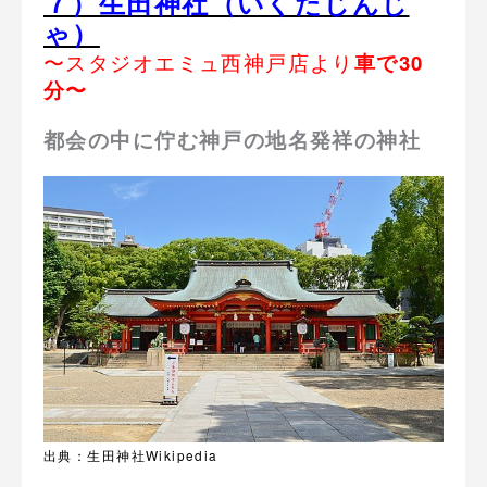
７）生田神社（いくたじんじ
ゃ）
〜スタジオエミュ西神戸店より
車で30
分〜
都会の中に佇む神戸の地名発祥の神社
出典：生田神社Wikipedia