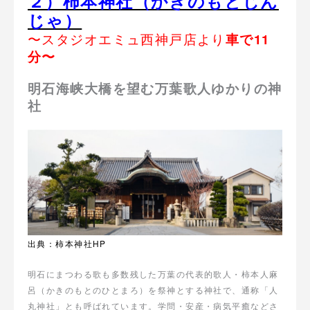
２）柿本神社（かきのもとじん
じゃ）
〜スタジオエミュ西神戸店より
車で11
分〜
明石海峡大橋を望む万葉歌人ゆかりの神
社
出典：柿本神社HP
明石にまつわる歌も多数残した万葉の代表的歌人・柿本人麻
呂（かきのもとのひとまろ）を祭神とする神社で、通称「人
丸神社」とも呼ばれています。学問・安産・病気平癒などさ