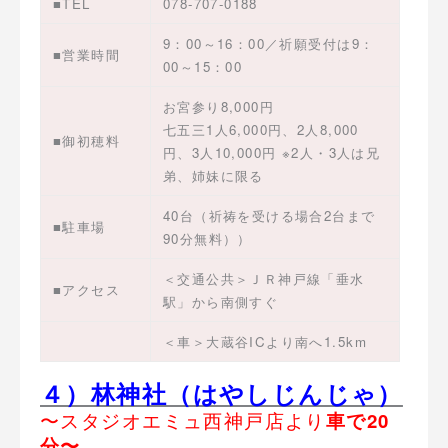
■TEL
078-707-0188
9：00～16：00／祈願受付は9：
■営業時間
00～15：00
お宮参り8,000円
七五三1人6,000円、2人8,000
■御初穂料
円、3人10,000円 ※2人・3人は兄
弟、姉妹に限る
40台（祈祷を受ける場合2台まで
■駐車場
90分無料））
＜交通公共＞ＪＲ神戸線「垂水
■アクセス
駅」から南側すぐ
＜車＞大蔵谷ICより南へ1.5km
４）林神社（はやしじんじゃ）
〜スタジオエミュ西神戸店より
車で20
分〜