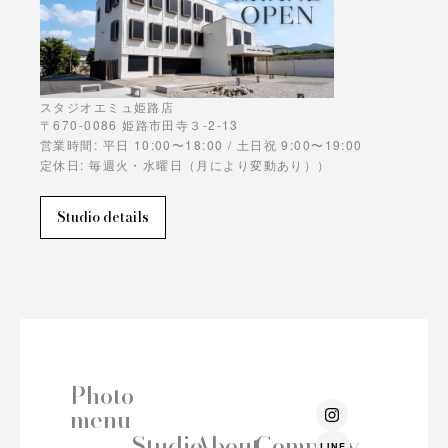
スタジオエミュ姫路店
〒670-0086 姫路市田寺３-2-13
営業時間: 平日 10:00〜18:00 / 土日祝 9:00〜19:00
定休日: 毎週火・水曜日（月により変動あり））
Studio details
Photo
I
menu
n
s
Studio
About
Company
LINE