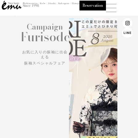
内
Nishinomiya / Kobe / Akashi / Kakogawa / Himeji
Reservation
Since 1998
容
ioemu.net/
を
I
Campaign
n
ス
s
Furisode
キ
LINE
t
ッ
a
g
プ
r
お気に入りの振袖に出会
a
える
m
振袖スペシャルフェア