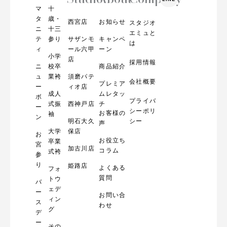
t
マ
十
a
g
タ
歳・
西宮店
お知らせ
スタジオ
r
ニ
十三
エミュと
a
テ
参り
サザンモ
キャンペ
m
は
ィ
ール六甲
ーン
小学
店
採用情報
ニ
校卒
商品紹介
ュ
業袴
須磨パテ
会社概要
プレミア
ー
ィオ店
成人
ムレタッ
ボ
プライバ
式振
西神戸店
チ
ー
シーポリ
お客様の
袖
ン
明石大久
シー
声
大学
保店
お
お役立ち
卒業
宮
加古川店
コラム
式袴
参
り
姫路店
よくある
フォ
質問
トウ
バ
ェデ
ー
お問い合
ィン
ス
わせ
グ
デ
ー
その