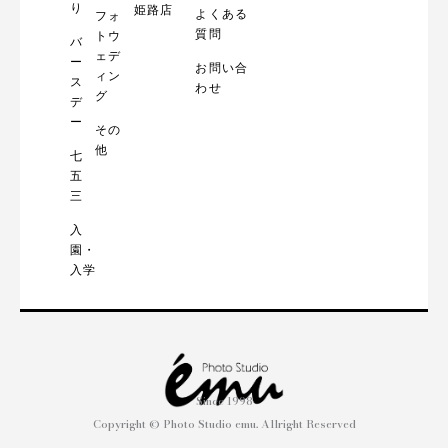
り
姫路店
よくある
フォ
質問
トウ
バ
ェデ
ー
お問い合
ィン
ス
わせ
グ
デ
ー
その
他
七
五
三
入
園・
入学
Since 1998
Copyright © Photo Studio emu. Allright Reserved