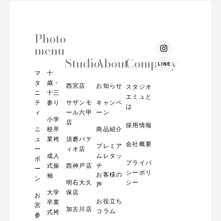
Photo
I
menu
n
s
Studio
About
Company
LINE
t
マ
十
a
g
タ
歳・
西宮店
お知らせ
スタジオ
r
ニ
十三
エミュと
a
テ
参り
サザンモ
キャンペ
m
は
ィ
ール六甲
ーン
小学
店
採用情報
ニ
校卒
商品紹介
ュ
業袴
須磨パテ
会社概要
プレミア
ー
ィオ店
成人
ムレタッ
ボ
プライバ
式振
西神戸店
チ
ー
シーポリ
お客様の
袖
ン
明石大久
シー
声
大学
保店
お
お役立ち
卒業
宮
加古川店
コラム
式袴
参