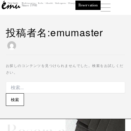
検
内
Nishinomiya / Kobe / Akashi / Kakogawa / Himeji
Reservation
Since 1998
索
容
対
を
象:
ス
投稿者名:emumaster
キ
ッ
プ
お探しのコンテンツを見つけられませんでした。検索をお試しくだ
さい。
Reservation/